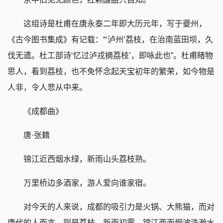
这组诗是杜甫在唐永泰二年即大历元年，写于夔州，
《古今图书集成》有记载：“‘泸州’荔枝，在治南蓝田坝，久
伐无遗。杜工部诗‘忆过泸戎摘荔枝’，即咏此也”。杜甫睹物
思人，看到荔枝，也不免怀念起天宝初年的繁荣，如今物是
人非，令人悲从中来。
《成都曲》
唐·张籍
锦江近西烟水绿，新雨山头荔枝熟。
万里桥边多酒家，游人爱向谁家宿。
对今天的人来说，成都的吸引力是火锅、大熊猫，而对
唐代的人而言，则是荔枝。新雨初霁，锦江西面烟波浩瀚水