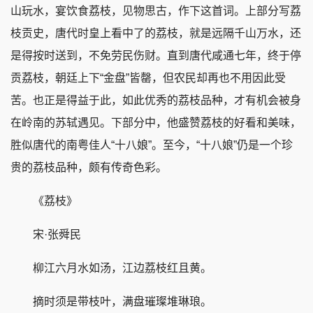
山玩水，宴饮食荔枝，见物思古，作下这首词。上部分写荔
枝贡史，唐代时皇上看中了的荔枝，就是远隔千山万水，还
是得按时送到，不免劳民伤财。直到唐代咸通七年，终于停
贡荔枝，朝廷上下“金盘”皆罄，但农民却再也不用因此受
苦。也正是得益于此，如此优秀的荔枝品种，才有机会被身
在岭南的苏轼遇见。下部分中，他盛赞荔枝的好看和美味，
胜似唐代的南粤佳人“十八娘”。至今，“十八娘”仍是一个珍
贵的荔枝品种，颇有传奇色彩。
《荔枝》
宋·张舜民
柳江六月水如汤，江边荔枝红且黄。
摘时须是带枝叶，满盘璀璨堆琳琅。