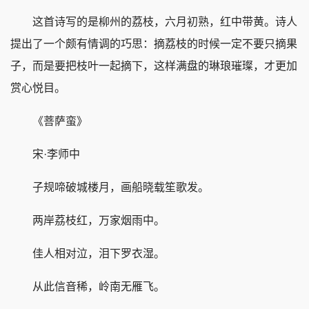
这首诗写的是柳州的荔枝，六月初熟，红中带黄。诗人
提出了一个颇有情调的巧思：摘荔枝的时候一定不要只摘果
子，而是要把枝叶一起摘下，这样满盘的琳琅璀璨，才更加
赏心悦目。
《菩萨蛮》
宋·李师中
子规啼破城楼月，画船晓载笙歌发。
两岸荔枝红，万家烟雨中。
佳人相对泣，泪下罗衣湿。
从此信音稀，岭南无雁飞。