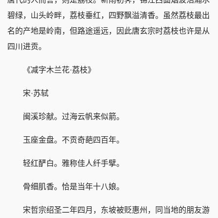
碧绿，山头岭畔，荔枝垂红，四野飘溢清香。虽然荔枝最出
名的产地是岭南，但路途遥远，因此唐玄宗时荔枝也许是从
四川进贡。
《减字木兰花·荔枝》
宋·苏轼
闽溪珍献。过海云帆来似箭。
玉座金盘。不贡奇葩四百年。
轻红酽白。雅称佳人纤手擘。
骨细肌香。恰是当年十八娘。
宋哲宗绍圣二年四月，东坡被贬惠州，同当地的朋友游