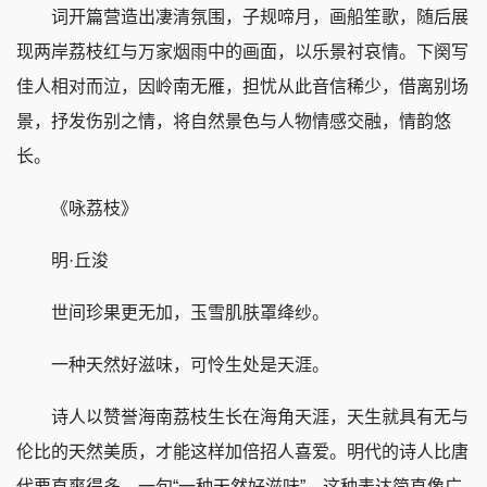
词开篇营造出凄清氛围，子规啼月，画船笙歌，随后展
现两岸荔枝红与万家烟雨中的画面，以乐景衬哀情。下阕写
佳人相对而泣，因岭南无雁，担忧从此音信稀少，借离别场
景，抒发伤别之情，将自然景色与人物情感交融，情韵悠
长。
《咏荔枝》
明·丘浚
世间珍果更无加，玉雪肌肤罩绛纱。
一种天然好滋味，可怜生处是天涯。
诗人以赞誉海南荔枝生长在海角天涯，天生就具有无与
伦比的天然美质，才能这样加倍招人喜爱。明代的诗人比唐
代要直爽得多，一句“一种天然好滋味”，这种表达简直像广