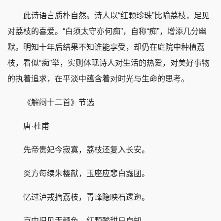
此诗语言质朴自然。诗人以“红颗珍珠”比喻荔枝，足见
对荔枝的喜爱。“白须太守亦何痴”，自称“痴”，增添几分幽
默。明知十年后结果不知谁能享受，却仍在庭院中种植荔
枝，看似“痴”举，实则体现诗人对生活的热爱，对美好事物
的执着追求，在平淡中蕴含着对时光与生命的思考。
《解闷十二首》节选
唐·杜甫
先帝贵妃今寂寞，荔枝还复入长安。
炎方每续朱樱献，玉座应悲白露团。
忆过泸戎摘荔枝，青峰隐映石逶迤。
京中旧见无颜色，红颗酸甜只自知。