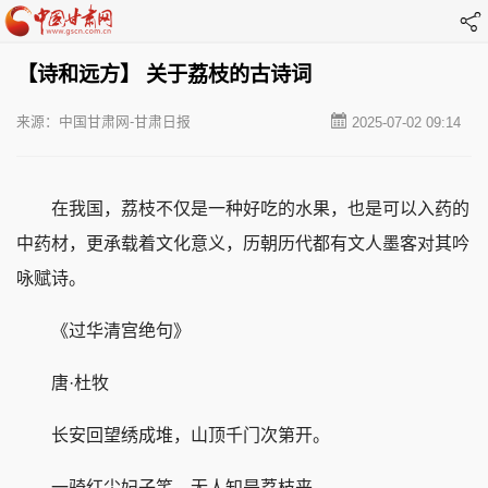
【诗和远方】 关于荔枝的古诗词
来源：中国甘肃网-甘肃日报
2025-07-02 09:14
在我国，荔枝不仅是一种好吃的水果，也是可以入药的
中药材，更承载着文化意义，历朝历代都有文人墨客对其吟
咏赋诗。
《过华清宫绝句》
唐·杜牧
长安回望绣成堆，山顶千门次第开。
一骑红尘妃子笑，无人知是荔枝来。