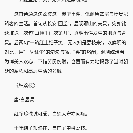
这首诗通过送荔枝这一典型事件，讽刺唐玄宗与杨贵妃
骄奢的生活。首句从长安“回望”，展现骊山的美景，宛如锦
绣堆垛。次句“山顶千门次第开”，点明事件发生的地点与背
景。后两句“一骑红尘妃子笑，无人知是荔枝来”，以鲜明的
对比，用“一骑红尘”的匆匆与“妃子笑”的悠闲，讽刺统治者
为博美人欢心，不惜劳民伤财，含蓄而有力地揭露了当时朝
廷的腐朽和高层生活的奢靡。
《种荔枝》
唐·白居易
红颗珍珠诚可爱，白须太守亦何痴。
十年结子知谁在，自向庭中种荔枝。