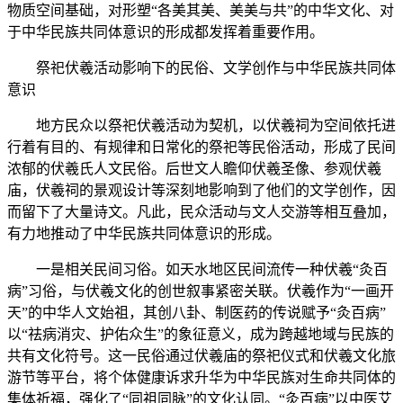
物质空间基础，对形塑“各美其美、美美与共”的中华文化、对
于中华民族共同体意识的形成都发挥着重要作用。
祭祀伏羲活动影响下的民俗、文学创作与中华民族共同体
意识
地方民众以祭祀伏羲活动为契机，以伏羲祠为空间依托进
行着有目的、有规律和日常化的祭祀等民俗活动，形成了民间
浓郁的伏羲氏人文民俗。后世文人瞻仰伏羲圣像、参观伏羲
庙，伏羲祠的景观设计等深刻地影响到了他们的文学创作，因
而留下了大量诗文。凡此，民众活动与文人交游等相互叠加，
有力地推动了中华民族共同体意识的形成。
一是相关民间习俗。如天水地区民间流传一种伏羲“灸百
病”习俗，与伏羲文化的创世叙事紧密关联。伏羲作为“一画开
天”的中华人文始祖，其创八卦、制医药的传说赋予“灸百病”
以“祛病消灾、护佑众生”的象征意义，成为跨越地域与民族的
共有文化符号。这一民俗通过伏羲庙的祭祀仪式和伏羲文化旅
游节等平台，将个体健康诉求升华为中华民族对生命共同体的
集体祈福，强化了“同祖同脉”的文化认同‌。“灸百病”以中医艾