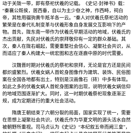
动于关陇一带，即有祭祀伏羲的记载。《史记·封禅书》载：
“秦襄公既侯，居西垂，自以为主少昚之神，作西畤，祠白
帝，其牲用骝驹黄牛羝羊各一云。”秦人对伏羲氏祭祀活动的
繁荣是在秦代礼制变革与伏羲形象自身发展交互影响下的产
物。首先，陇东南一带作为伏羲氏早期活动的地域，伏羲氏的
杰出贡献，先民对伏羲氏的崇拜敬仰有一定的群众基础。其
次，秦人在陇右崛起，需要重整社会信心、凝聚社会共识，从
而适应了秦人构建大一统宏图和志在逐鹿中原的时代需要。
汉魏晋时期对伏羲氏的祭祀和崇拜，无论是官方还是民间
都炽盛繁烈。伏羲女娲人首蛇身图像作为建筑、装饰、民俗图
案在全国各地都有出土，特别是汉画像石（砖）中多有体现。
如此之多的伏羲女娲人首蛇身图案的出现，说明伏羲女娲信仰
的地域范围逐渐扩大。同时，这一时期伏羲祭祀现象逐渐正
规，成为定期进行的重大社会活动。
隋唐王朝结束了六朝分裂的局面，国家实现了统一，需要
在思想上凝聚社会共识，伏羲氏作为华夏文明的源头活水自然
被朝野所重视。司马贞认为《史记》“本纪叙五帝而阙三皇”，