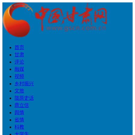
首页
甘肃
评论
融媒
视频
乡村振兴
文旅
陇原史话
鼎立信
舆情
省情
科教
大学生