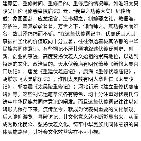
建原因、重修时间、重修目的、重修后的情况等。如淮阳太昊
陵吴国伦《修羲皇陵庙记》云：“羲皇之功德大矣！纪传所
载：象图画卦，应龙纪官，造书契之，制嫁娶之礼，教佃渔，
养牺牲。盖其彰彰著著，万世之下，仰而师之。其功德大而难
名，故其泽绵绵而不斩。”在这些伏羲祠记中，伏羲氏其人其
事被神圣化的价值取向十分显著，往往渗透着极其浓郁的中华
民族共同体意识。有些祠记不厌其烦地叙述伏羲氏创史、创
新、创业的事迹，高度赞扬伏羲人文始祖的崇高地位，以达到
特定的文化、政治目的。天水伏羲庙有明代萧英《新修太昊宫
门坊记》，唐龙《重建伏羲庙记》，康海《重修伏羲庙记》，
胡缵宗《太昊庙乐记》；淮阳太昊陵有明人章世仁《太昊陵
记》，郭春震《太昊陵重修记》；河北新乐《建立重修伏羲庙
碑》等。这些祠记运笔章法各有特色，均十分注重对伏羲氏与
铸牢中华民族共同体意识的阐发。而且这些伏羲祠记往往以刻
碑形式保存下来，流传至今，就成为伏羲祠重要的文化景观。
后人瞻仰游览，寻碑访记，其文化意义就不断彰显出来，从而
成为教化民众、弘扬伏羲文化、铸牢中华民族共同体意识的具
体实施路径，其社会文化效益实在不可小视。