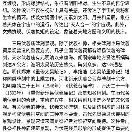
互缠绕，形成螺旋结构，象征着阴阳相对、生生不息的哲学思
想。这种设计不仅在视觉上具有美感，还传达了宇宙的奥秘和
生命的循环。伏羲女娲图中的元素如太阳、月亮和星辰，象征
着天体在宇宙中的运行，传达出“天人合一”的宇宙观。此外，
女娲执规、伏羲执矩的设定，象征着天地方圆和文明的秩序‌。
三是伏羲庙碑刻景观。除了伏羲神像，相关碑刻也是伏羲
祠景观营造的重要方式。几乎全国伏羲祠都有颂扬伏羲的碑
刻，天水伏羲庙有元明清以来康海、胡缵宗等地方贤达所撰碑
刻达20余方；淮阳太昊陵历史悠久，碑刻众多，达285通左
右。明代郑肃《重修太昊陵记》、李维藩《太昊陵重修记》堪
称同类碑刻中的上乘之作。河北新乐伏羲台现存碑刻十余方，
如明嘉靖二十五年（1546年）《伏羲台庙碑》，万历二十一年
（1593年）《重修新乐县伏羲庙记》都是知名碑刻。在历代各
地伏羲祠的修建、重修过程中，相关碑刻几乎是必备的文化景
观。有关伏羲的神像、伏羲文化碑刻，以及周边相应的园林景
观是构成伏羲祠空间的三种基本要素。古代先贤通过伏羲祠的
景观设计、景观营造来满足祭祀者对祭祀空间期待。这种专门
性祭祀性神庙建筑景观，为伏羲经典形象的形成提供了重要的