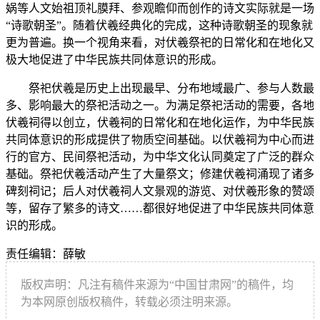
娲等人文始祖顶礼膜拜、参观瞻仰而创作的诗文实际就是一场
“诗歌朝圣”。随着伏羲经典化的完成，这种诗歌朝圣的现象就
更为普遍。换一个视角来看，对伏羲祭祀的日常化和在地化又
极大地促进了中华民族共同体意识的形成。
祭祀伏羲是历史上出现最早、分布地域最广、参与人数最
多、影响最大的祭祀活动之一。为满足祭祀活动的需要，各地
伏羲祠得以创立，伏羲祠的日常化和在地化运作，为中华民族
共同体意识的形成提供了物质空间基础。以伏羲祠为中心而进
行的官方、民间祭祀活动，为中华文化认同奠定了广泛的群众
基础。祭祀伏羲活动产生了大量祭文；修建伏羲祠涌现了诸多
碑刻祠记；后人对伏羲祠人文景观的游览、对伏羲形象的赞颂
等，留存了繁多的诗文……都很好地促进了中华民族共同体意
识的形成。
责任编辑：薛敏
版权声明：凡注有稿件来源为“中国甘肃网”的稿件，均
为本网原创版权稿件，转载必须注明来源。