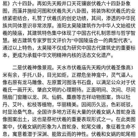
易》六十四卦。再如先天殿井口天花镶嵌伏羲六十四卦卦象
图，而藻井施绘河图和伏羲先天八卦图，将装饰和伏羲氏的业
绩紧密结合，礼赞了伏羲氏的创史功绩，其间，渗透的中华民
族共同体意识非常浓厚。淮阳太昊陵建筑作为中华人文始祖伏
羲的陵庙，其建筑特色集中体现了中国古代礼制思想与哲学智
慧。被古建筑专家罗哲文评价为“中国陵庙合一的典型代表”。
通过以上特色，太昊陵不仅成为研究中国古代建筑史的重要标
本，更成为承载中华文明精神内核的活态文化遗产。
二是伏羲神像景观。天水市伏羲庙先天殿内伏羲圣像高3
米有余，手托八卦，目光如炬，正襟危坐神龛中，灵气逼人。
像右原有龙马雕像、左原置河图洛书石盘，以满足公众对于伏
羲氏一画开天、肇启文明的心理期待。正面明间、次间、尽间
隔扇门窗雕以龙、凤、仙鹤、麋鹿等吉祥动物图案，饰以牡
丹、艾叶、松枝等植物，华丽精美。因阅历久远，色彩斑驳，
时显沧桑气息。全国许多地方还有大量的伏羲女娲人首蛇身造
像图案出土，这也是祭祀伏羲的重要表现形式之一。在此类图
案中，伏羲女娲的形象为人首蛇身、蛇尾交缠，象征着生命不
息，寓意着潜于深渊、能致云雨的神性。伏羲和女娲的蛇尾相