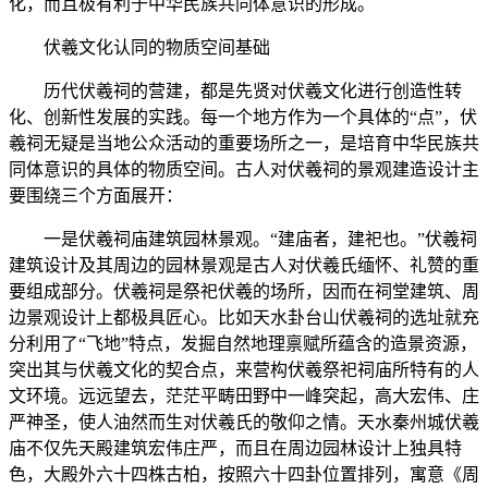
化，而且极有利于中华民族共同体意识的形成。
伏羲文化认同的物质空间基础
历代伏羲祠的营建，都是先贤对伏羲文化进行创造性转
化、创新性发展的实践。每一个地方作为一个具体的“点”，伏
羲祠无疑是当地公众活动的重要场所之一，是培育中华民族共
同体意识的具体的物质空间。古人对伏羲祠的景观建造设计主
要围绕三个方面展开：
一是伏羲祠庙建筑园林景观。“建庙者，建祀也。”伏羲祠
建筑设计及其周边的园林景观是古人对伏羲氏缅怀、礼赞的重
要组成部分。伏羲祠是祭祀伏羲的场所，因而在祠堂建筑、周
边景观设计上都极具匠心。比如天水卦台山伏羲祠的选址就充
分利用了“飞地”特点，发掘自然地理禀赋所蕴含的造景资源，
突出其与伏羲文化的契合点，来营构伏羲祭祀祠庙所特有的人
文环境。远远望去，茫茫平畴田野中一峰突起，高大宏伟、庄
严神圣，使人油然而生对伏羲氏的敬仰之情。天水秦州城伏羲
庙不仅先天殿建筑宏伟庄严，而且在周边园林设计上独具特
色，大殿外六十四株古柏，按照六十四卦位置排列，寓意《周