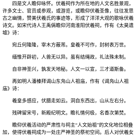
四是文人瞻仰咏怀。伏羲祠作为所在地的人文名胜景观，
许多文士、官员或参观，或游览，或瞻仰伏羲圣像，往往发思
古之幽情，赞美伏羲氏的事迹等，形成了洋洋大观的歌咏伏羲
诗文。如宋代诗人王禹偁瞻仰河南淮阳伏羲祠，作有《太昊遗
墟》诗：
宛丘何隆隆，宰木方蔽芾。皇羲不可作，封树表万世。
缅惟开辟初，人兽无以异。虽有结绳政，礼法殊未制。
自非神圣兴，孰发天地秘。人文一以宣，三才道斯备。
再如明人潘榛拜谒山东凫山人祖庙，作有《谒凫山人祖
庙》诗：
羲皇多感应，伏腊走如云。洞自东西出，山从左右分。
残碑留宋号，新殿纪明文。瞻礼情何极，名香次第焚。
瞻仰伏羲活动的严肃性与祠主“人文始祖”的文化地位相叠
加，使得伏羲祠成为一处庄严神圣的祭祀空间。后人对伏羲女