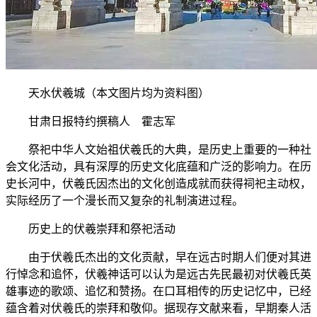
天水伏羲城（本文图片均为资料图）
甘肃日报特约撰稿人 霍志军
祭祀中华人文始祖伏羲氏的大典，是历史上重要的一种社
会文化活动，具有深厚的历史文化底蕴和广泛的影响力。在历
史长河中，伏羲氏因杰出的文化创造成就而获得祠祀主动权，
实际经历了一个漫长而又复杂的礼制演进过程。
历史上的伏羲崇拜和祭祀活动
由于伏羲氏杰出的文化贡献，早在远古时期人们便对其进
行悼念和追怀，伏羲神话可以认为是远古先民最初对伏羲氏英
雄事迹的歌颂、追忆和赞扬。在口耳相传的历史记忆中，已经
蕴含着对伏羲氏的崇拜和敬仰。据现存文献来看，早期秦人活