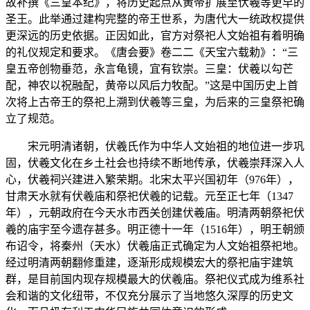
故补撰《三皇本纪》，将历史起点从黄帝扩展至伏羲等更早的
圣王。此举通过建构完整的帝王世系，为唐代大一统政权提供
更深远的历史依据。正因如此，官方对祭祀人文始祖有着明确
的礼仪规定和要求。《唐会要》卷二二《天宝六载勅》：“三
皇五帝创物垂范，永言龟镜，宜有钦崇。三皇：伏羲以勾芒
配，神农以祝融配，黄帝以风后力牧配。”这是中国历史上首
次将上古帝王的祭祀上溯到伏羲等三皇，为后来的三皇祭祀确
立了规范。
宋元明清诸朝，伏羲氏作为中华人文始祖的地位进一步巩
固，伏羲文化在乡土社会也持续不断地传承，伏羲崇拜深入人
心，伏羲祠兴建进入繁荣期。北宋太平兴国初年（976年），
甘肃天水就有伏羲庙和祭祀伏羲的记载。元至正七年（1347
年），元朝政府在今天水市西关创建伏羲庙。明清两朝祭祀伏
羲的庙宇至今遗存甚多。明正德十一年（1516年），明王朝颁
布诏令，将秦州（天水）伏羲庙正式确定为人文始祖祭祀地。
经过明清两朝翻修重建，逐渐形成规模宏大的祭祀庙宇建筑
群，是目前国内现存规模最大的伏羲庙。祭祀仪式成为维系社
会和谐的文化纽带，不仅充分展示了当地悠久深厚的历史文